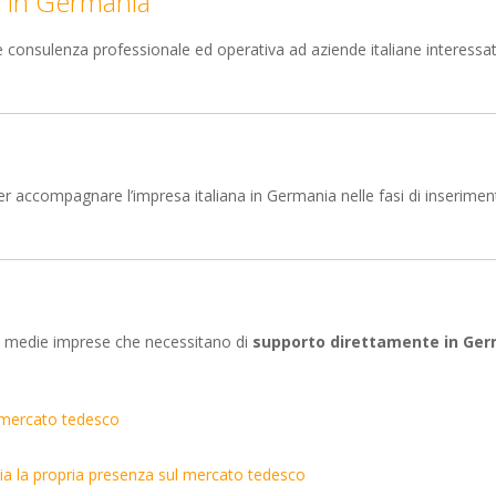
g in Germania
e consulenza professionale ed operativa ad aziende italiane interessa
 accompagnare l’impresa italiana in Germania nelle fasi di inserimen
e e medie imprese che necessitano di
supporto direttamente in Ge
l mercato tedesco
nia la propria presenza sul mercato tedesco