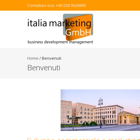
Contattaci ora: +49 228 9628490
Home
/
Benvenuti
Benvenuti