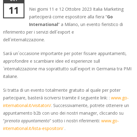
11
Nei giorni 11 e 12 Ottobre 2023 Italia Marketing
parteciperá come espositore alla fiera “
Go
International
” a Milano, un evento fieristico di
riferimento per i servizi dell´export e
dell´internalizzazione.
Sará un´occasione importante per poter fissare appuntamenti,
approfondire e scambiare idee ed esperienze sull
´internalizzazione ma soprattutto sull´export in Germania tra PMI
italiane.
Si tratta di un evento totalmente gratuito al quale per poter
partecipare, basterá iscriversi tramite il seguente link: :
www.go-
international.it/visitatori/
. Successivamente, potrete ottenere un
appuntamento b2b con uno dei nostri manager, cliccando su
“
prenota appuntamento
” sotto i nostri riferimenti:
www.go-
international.it/lista-espositori/
.