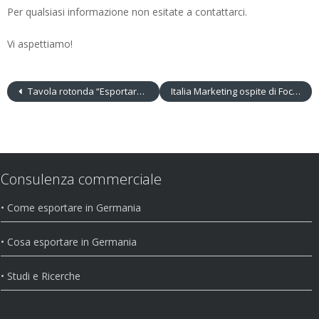
Per qualsiasi informazione non esitate a contattarci.
Vi aspettiamo!
Tavola rotonda “Esportare (meglio) in Germania” – Milano 23 maggio 2019
Italia Marketing ospite di Focus Economia – Radio 24 Il sole 24 ore
Consulenza commerciale
• Come esportare in Germania
• Cosa esportare in Germania
• Studi e Ricerche