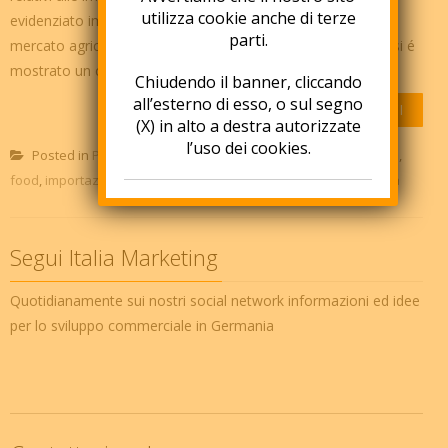
utilizza cookie anche di terze
evidenziato importanti tendenze in molti settori produttivi. Il
parti.
mercato agricolo tedesco Innanzitutto nel settore agricolo si é
mostrato un conside...
Chiudendo il banner, cliccando
all’esterno di esso, o sul segno
APPROFONDISCI
(X) in alto a destra autorizzate
l’uso dei cookies.
Posted in
POSTS
Tagged
edilizia e macchine industriali
,
food
,
importazioni in Germania
,
settore agricoltura
,
subfornitura
Segui Italia Marketing
Quotidianamente sui nostri social network informazioni ed idee
per lo sviluppo commerciale in Germania