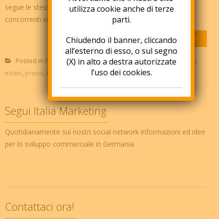
segue le stesse regole di quello italiano. 2- "Chi sono i miei
utilizza cookie anche di terze
parti.
concorrenti in Germania? Sono gli stessi ch...
APPROFONDISCI
Chiudendo il banner, cliccando
all’esterno di esso, o sul segno
Posted in
POSTS
(X) in alto a destra autorizzate
Tagged
clienti
,
Germania
,
investimenti
l’uso dei cookies.
esteri
,
pressi
,
ricerca di mercato
Segui Italia Marketing
Quotidianamente sui nostri social network informazioni ed idee
per lo sviluppo commerciale in Germania
Contattaci ora!