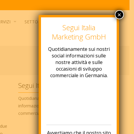
×
RVIZI
SETTORI
NEWS
CONTATTO
Segui Italia
Marketing GmbH
Quotidianamente sui nostri
social informazioni sulle
nostre attività e sulle
occasioni di sviluppo
commerciale in Germania.
Segui Italia Marketing
Quotidianamente sui nostri social network
informazioni ed idee per lo sviluppo
commerciale in Germania
 due
Avvertiamo che il nostro sito
to