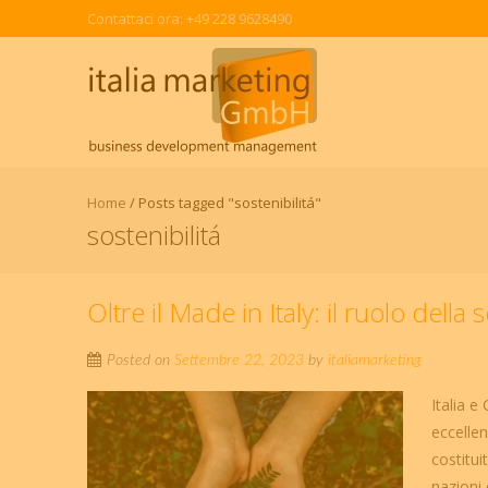
Contattaci ora: +49 228 9628490
Home
/
Posts tagged "sostenibilitá"
sostenibilitá
Oltre il Made in Italy: il ruolo della
Posted on
Settembre 22, 2023
by
italiamarketing
Italia e
eccellen
costitui
nazioni 