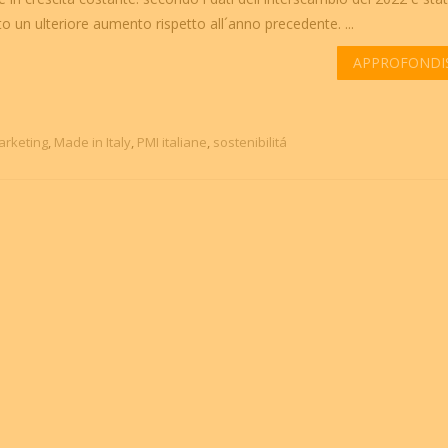
to un ulteriore aumento rispetto all´anno precedente. ...
APPROFONDI
marketing
,
Made in Italy
,
PMI italiane
,
sostenibilitá