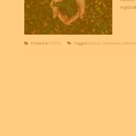
registra
Posted in
POSTS
Tagged
Export
,
Germania
,
italia 