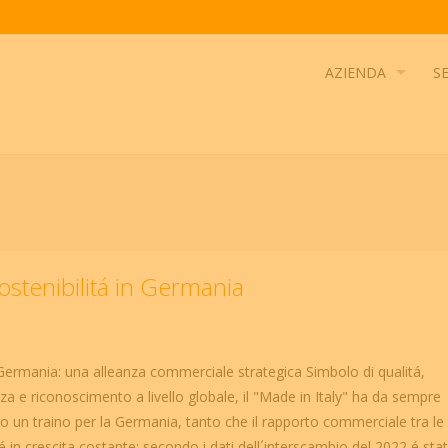
AZIENDA
SE
 sostenibilitá in Germania
 Germania: una alleanza commerciale strategica Simbolo di qualitá,
za e riconoscimento a livello globale, il "Made in Italy" ha da sempre
to un traino per la Germania, tanto che il rapporto commerciale tra le
é in crescita costante: secondo i dati dell´interscambio del 2022 é sta