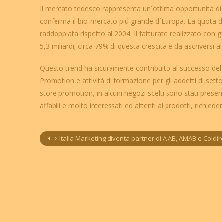
Il mercato tedesco rappresenta un´ottima opportunitá di s
conferma il bio-mercato piú grande d´Europa. La quota di
raddoppiata rispetto al 2004. Il fatturato realizzato con gl
5,3 miliardi; circa 79% di questa crescita è da ascriversi a
Questo trend ha sicuramente contribuito al successo del p
Promotion e attivitá di formazione per gli addetti di sett
store promotion, in alcuni negozi scelti sono stati presenta
affabili e molto interessati ed attenti ai prodotti, richied
> Italia Marketing diventa partner di AIAB, AMAB e Coldiretti per il progetto “Bio sotto casa” in 