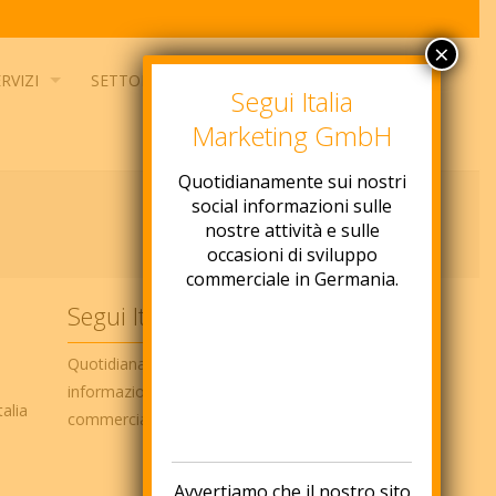
×
RVIZI
SETTORI
NEWS
CONTATTO
Segui Italia
Marketing GmbH
Quotidianamente sui nostri
social informazioni sulle
nostre attività e sulle
occasioni di sviluppo
commerciale in Germania.
Segui Italia Marketing
Quotidianamente sui nostri social network
informazioni ed idee per lo sviluppo
alia
commerciale in Germania
Avvertiamo che il nostro sito