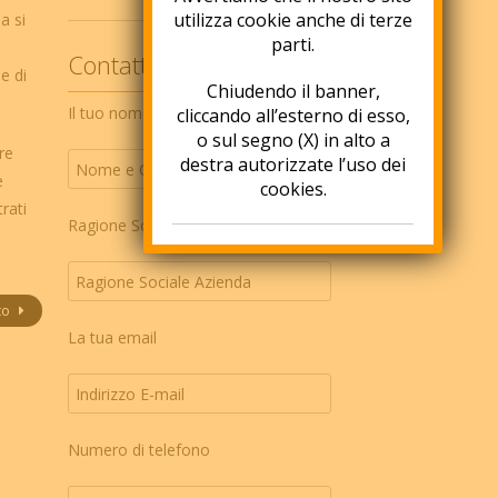
utilizza cookie anche di terze
a si
parti.
Contattaci ora!
e di
Chiudendo il banner,
Il tuo nome
cliccando all’esterno di esso,
o sul segno (X) in alto a
re
destra autorizzate l’uso dei
e
cookies.
rati
Ragione Sociale Azienda
co
La tua email
Numero di telefono