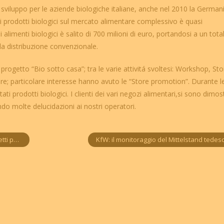
viluppo per le aziende biologiche italiane, anche nel 2010 la Germani
 prodotti biologici sul mercato alimentare complessivo è quasi
i alimenti biologici è salito di 700 milioni di euro, portandosi a un total
lla distribuzione convenzionale.
rogetto “Bio sotto casa”; tra le varie attivitá svoltesi: Workshop, Sto
ore; particolare interesse hanno avuto le “Store promotion”. Durante l
ti prodotti biologici. I clienti dei vari negozi alimentari,si sono dimost
endo molte delucidazioni ai nostri operatori.
Germania
KfW: il monitoraggio del Mittelstand tedes