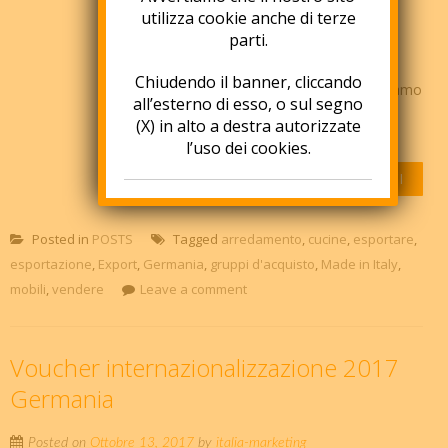
prospettive, ma anche con sfide da
utilizza cookie anche di terze
parti.
saper raccogliere per strutturarsi
seriamente sul mercato. Durante il
Chiudendo il banner, cliccando
lavoro con alcuni dei nostri clienti siamo
all’esterno di esso, o sul segno
costantemente confrontati con
(X) in alto a destra autorizzate
elementi e spunti di riflessione...
l’uso dei cookies.
APPROFONDISCI
Posted in
POSTS
Tagged
arredamento
,
cucine
,
esportare
,
esportazione
,
Export
,
Germania
,
gruppi d'acquisto
,
Made in Italy
,
mobili
,
vendere
Leave a comment
Voucher internazionalizzazione 2017
Germania
Posted on
Ottobre 13, 2017
by
italia-marketing