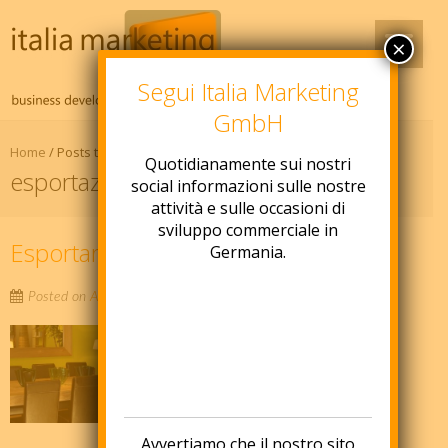
×
Segui Italia Marketing
GmbH
Home
/
Posts tagged "esportazione"
Quotidianamente sui nostri
esportazione
social informazioni sulle nostre
attività e sulle occasioni di
sviluppo commerciale in
Esportare mobili in Germania
Germania.
Posted on
Agosto 9, 2018
by
italia-marketing
Molte sono le aziende italiane del
mobile con potenzialità sui mercati
esteri. Esportare mobili in Germania
significa sicuramente approcciare un
mercato maturo con alti margini e
Avvertiamo che il nostro sito